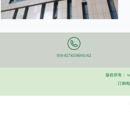
010-82743160/61/62
版权所有：
w
订购电