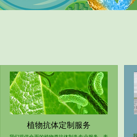
植物抗体定制服务
我们提供全面的植物类抗体制备专业服务。表