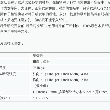
萌发纸是种子发芽试验必需的材料。在植物种子科学研究和生产实际中，
张作为发芽床。为使种子正常发芽和便于观察萌发结果，要求发芽纸有良
国际种子检验协会对种子萌发纸的质地、灰分、韧度和吸水性能等有明确
撕破；质地要通透多孔，但幼根不能穿入纸中。
种子研究开发的“种子萌发纸”，使用特殊的工艺制作，100%原色木质
广泛应用于种子萌发。
萌发纸技术参数：
浅棕色
粗糙，褶皱
强度
26 lb.psi
伸断裂强度
纵向：（1 lbs. per 1 inch width）4 lbs
横向：（1 lbs. per 1 inch width）2 lbs
（最小值）
性
1.5 inches / 5min (
实验纸张大小长5 inch * 宽1 inch)
取物pH
pH 6.5-7.5