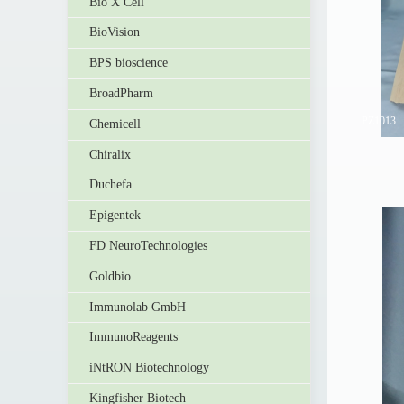
Bio X Cell
BioVision
BPS bioscience
BroadPharm
PZ1013
PZ1
Chemicell
Chiralix
Duchefa
Epigentek
FD NeuroTechnologies
Goldbio
Immunolab GmbH
ImmunoReagents
iNtRON Biotechnology
Kingfisher Biotech