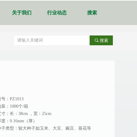
关于我们
行业动态
搜索
끠
搜索
号：PZ1013
装：1000个/箱
寸：长：38cm ，宽：25cm
度：0.16mm（厚）
种子类型：较大种子如玉米、大豆、豌豆、葵花等