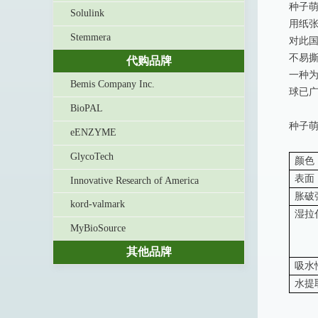
种子
Solulink
用纸
Stemmera
对此
不易
代购品牌
一种为
Bemis Company Inc.
球已
BioPAL
种子
eENZYME
GlycoTech
颜色
表面
Innovative Research of America
胀破
kord-valmark
湿拉
MyBioSource
其他品牌
吸水
水提